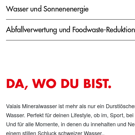
zu verlegen. Als Pionier der Bahnlogistik engagieren w
Wasser und Sonnenenergie
Unser Strom stammt seit 2014 ausschliesslich aus re
Abfallverwertung und Foodwaste-Reduktio
Wir achten streng darauf, dass während des gesamten
entsteht. Abfall, der dennoch anfällt, verwerten wir s
sammeln und trennen wir den Abfall unserer Mitarbei
gedachte Verpflegungsmöglichkeiten für deutlich we
DA, WO DU BIST.
Valais Mineralwasser ist mehr als nur ein Durstlöscher
Wasser. Perfekt für deinen Lifestyle, ob im, Sport, be
Und für alle Momente, in denen du innehalten und Neu
einem stillen Schluck schweizer Wasser..